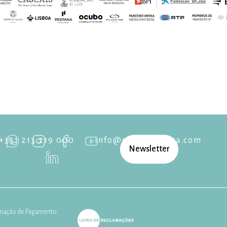
+351 213 219 000
info@cascaisopera.com
Newsletter
mação de Pagamento