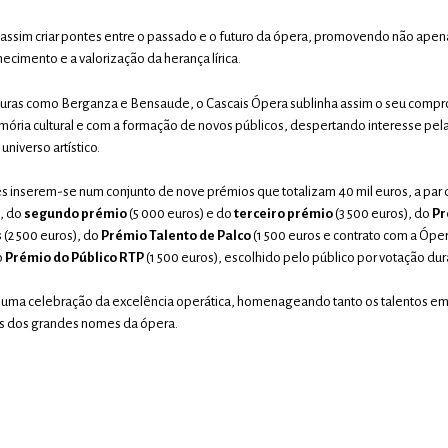
 assim criar pontes entre o passado e o futuro da ópera, promovendo não apen
imento e a valorização da herança lírica.
uras como Berganza e Bensaude, o Cascais Ópera sublinha assim o seu comp
ória cultural e com a formação de novos públicos, despertando interesse pel
niverso artístico.
es inserem-se num conjunto de nove prémios que totalizam 40 mil euros, a par
), do
segundo prémio
(5 000 euros) e do
terceiro prémio
(3 500 euros), do
Pr
s
(2 500 euros), do
Prémio Talento de Palco
(1 500 euros e contrato com a Ópe
o
Prémio do Público RTP
(1 500 euros), escolhido pelo público por votação dur
r uma celebração da excelência operática, homenageando tanto os talentos 
s dos grandes nomes da ópera.