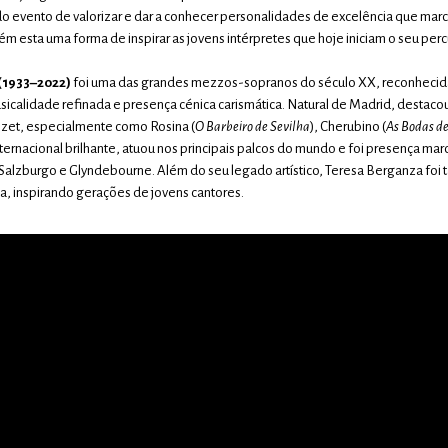
do evento de valorizar e dar a conhecer personalidades de excelência que ma
 esta uma forma de inspirar as jovens intérpretes que hoje iniciam o seu perc
(1933–2022)
foi uma das grandes mezzos-sopranos do século XX, reconhecid
sicalidade refinada e presença cénica carismática. Natural de Madrid, destac
Bizet, especialmente como Rosina (
O Barbeiro de Sevilha
), Cherubino (
As Bodas de
ternacional brilhante, atuou nos principais palcos do mundo e foi presença mar
Salzburgo e Glyndebourne. Além do seu legado artístico, Teresa Berganza fo
 inspirando gerações de jovens cantores.