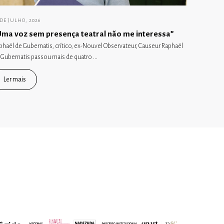
 DE JULHO, 2026
Uma voz sem presença teatral não me interessa”
phaël de Gubernatis, crítico, ex-Nouvel Observateur, Causeur Raphaël
 Gubernatis passou mais de quatro ...
Ler mais