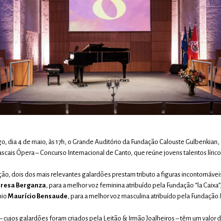
, dia 4 de maio, às 17h, o Grande Auditório da Fundação Calouste Gulbenkian,
ascais Ópera – Concurso Internacional de Canto, que reúne jovens talentos líric
o, dois dos mais relevantes galardões prestam tributo a figuras incontornáveis
eresa Berganza
, para a melhor voz feminina atribuído pela Fundação “la Caixa
mio
Maurício Bensaude
, para a melhor voz masculina atribuído pela Fundação
cujos galardões foram criados pela Leitão & Irmão Joalheiros – têm um valor d