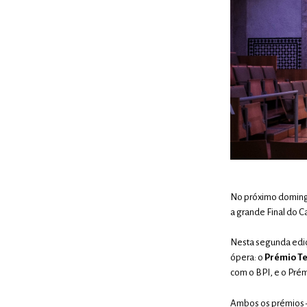
No próximo domingo
a grande Final do C
Nesta segunda ediçã
ópera: o
Prémio T
com o BPI, e o Pré
Ambos os prémios – 