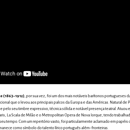
e (1863–1912)
, por sua vez, foi um dos mais notáveis barítonos portugueses 
acional que o levou aos principais palcos da Europa e das Américas. Natural de
 pelo seu timbre expressivo, técnica sólida e notável presença teatral. Atuo
ris, La Scala de Milão e o Metropolitan Opera de Nova Iorque, tendo trabalha
eu tempo. Com um repertório vasto, foi particularmente aclamado em papéis 
rmanece como símbolo do talento lírico português além-fronteiras.