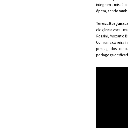
integram a missão 
ópera, sendo também
Teresa Berganza 
elegância vocal, mu
Rossini, Mozart e 
Com uma carreira in
prestigiados como 
pedagoga dedicada,