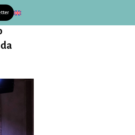
tter
o
 da