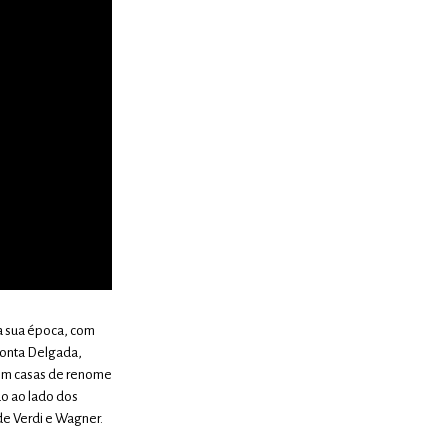
da sua época, com
 Ponta Delgada,
u em casas de renome
do ao lado dos
de Verdi e Wagner.