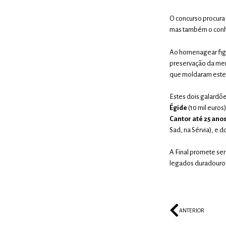
O concurso procura
mas também o conhec
Ao homenagear fig
preservação da mem
que moldaram este u
Estes dois galardõ
Égide
(10 mil euros
Cantor até 25 ano
Sad, na Sérvia), e d
A Final promete se
legados duradouro
ANTERIOR