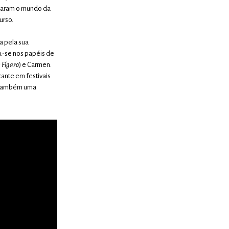
rcaram o mundo da
urso.
a pela sua
ou-se nos papéis de
 Fígaro
) e Carmen.
cante em festivais
i também uma