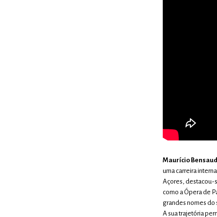
Maurício Bensaud
uma carreira intern
Açores, destacou-se
como a Ópera de Pa
grandes nomes do s
A sua trajetória pe