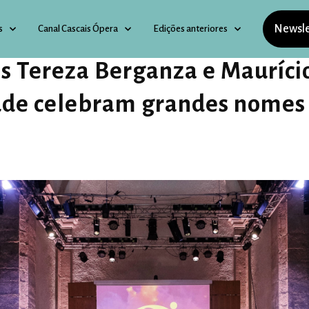
Newsle
s
Canal Cascais Ópera
Edições anteriores
s Tereza Berganza e Mauríci
de celebram grandes nomes