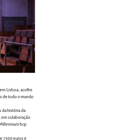
 em Lisboa, acolhe
os de todo o mundo.​
 da história da
”, em colaboração
 Millennium bcp.
e 7 500 euros e