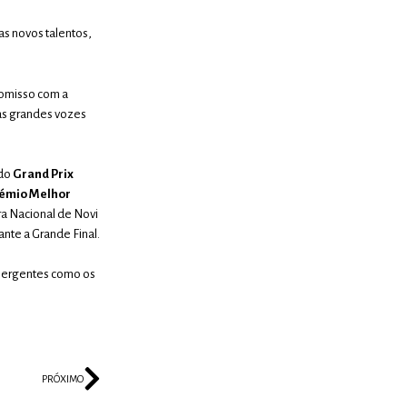
as novos talentos,
romisso com a
as grandes vozes
 do
Grand Prix
émio Melhor
ra Nacional de Novi
ante a Grande Final.
emergentes como os
PRÓXIMO