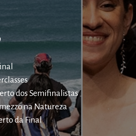
7
inal
rclasses
erto dos Semifinalistas
ermezzo na Natureza
erto da Final