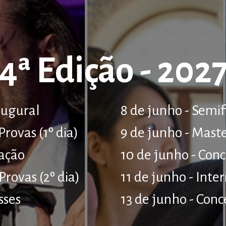
4ª Edição - 202
augural
8 de junho - Semif
Provas (1º dia)
9 de junho - Maste
ração
10 de junho - Conc
Provas (2º dia)
11 de junho - Int
sses
13 de junho - Conc