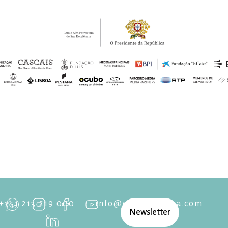
+351 213 219 000
info@cascaisopera.com
Newsletter