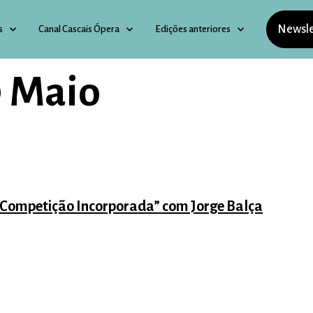
Newsle
s
Canal Cascais Ópera
Edições anteriores
9 Maio
 Competição Incorporada” com Jorge Balça