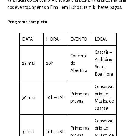
atlânticas do concelho. A entrada é gratuita na grande maioria
dos eventos; apenas a Final, em Lisboa, tem bilhetes pagos.
Programa completo
DATA
HORA
EVENTO
LOCAL
Cascais –
Concerto
Auditório
29 mai
20h
de
Sra da
Abertura
Boa Hora
Conservat
Primeiras
ório de
30 mai
10h – 19h
provas
Música de
Cascais
Conservat
Primeiras
ório de
31 mai
10h – 16h
provas
Música de