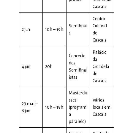
Cascais
Centro
Semifinai
Cultural
2 jun
10h – 19h
s
de
Cascais
Palácio
Concerto
da
dos
4 jun
20h
Cidadela
Semifinal
de
istas
Cascais
Mastercla
sses
Vários
29 mai –
10h – 19h
(program
locais em
6 jun
a
Cascais
paralelo)