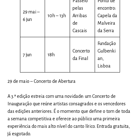
Passeio
Ponto de
pelas
encontro:
29 mai –
10h – 13h
Arribas
Capela da
6 jun
de
Malveira
Cascais
da Serra
Fundação
Concerto
Gulbenki
7 jun
18h
da Final
an,
Lisboa
29 de maio – Concerto de Abertura
A 3.ª edição estreia com uma novidade: um Concerto de
Inauguração que reúne artistas consagrados e os vencedores
das edições anteriores. É o momento que define o tom de toda
a semana competitiva e oferece ao público uma primeira
experiência do mais alto nível do canto lírico. Entrada gratuita,
já esgotado.