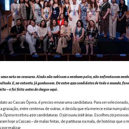
uma nota no concurso. Ainda não subiram a nenhum palco, não enfrentaram nenhu
ltado. E, no entanto, já ganharam. De entre 499 candidatos de todo o mundo, fora
feito – e foi feito antes de chegar aqui.
idato ao Cascais Ópera, é preciso enviar uma candidatura. Para ser selecionado, 
a gravação, entre centenas de outras, e decida que ela merece estar num palco
s Ópera recebeu 499 candidaturas. O júri ouviu 998 árias. Escolheu 39 pessoas
am hoje a Cascais – de malas feitas, de partituras na mala, de histórias que o
por realizar.