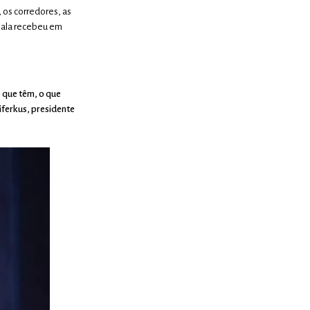
 os corredores, as
 sala recebeu em
 que têm, o que
iferkus, presidente