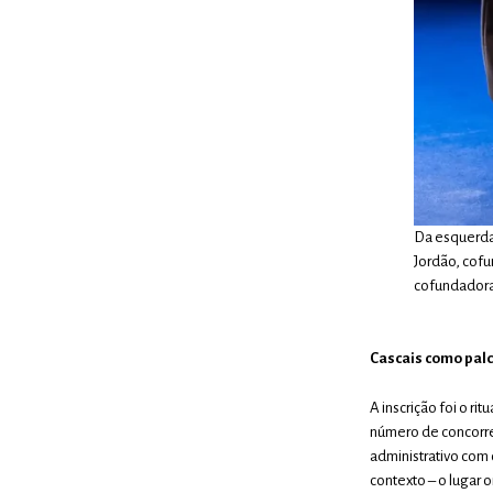
Da esquerda 
Jordão, cofu
cofundadora
Cascais como palc
A inscrição foi o 
número de concorre
administrativo com 
contexto – o lugar 