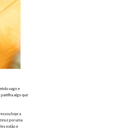
ntido vago e
partilha algo que
ressou hoje a
eira e por uma
les estão e