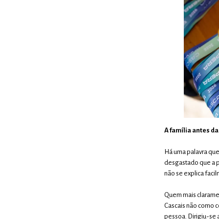
A família antes d
Há uma palavra que
desgastado que a p
não se explica faci
Quem mais claramen
Cascais não como c
pessoa. Dirigiu-se