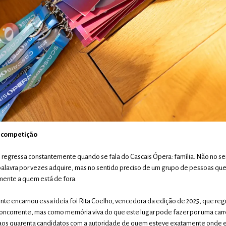
a competição
 regressa constantemente quando se fala do Cascais Ópera: família. Não no se
alavra por vezes adquire, mas no sentido preciso de um grupo de pessoas que 
lmente a quem está de fora.
te encarnou essa ideia foi Rita Coelho, vencedora da edição de 2025, que reg
oncorrente, mas como memória viva do que este lugar pode fazer por uma carr
 aos quarenta candidatos com a autoridade de quem esteve exatamente onde e