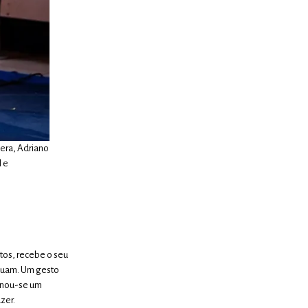
pera, Adriano
l e
tos, recebe o seu
atuam. Um gesto
ornou-se um
zer.