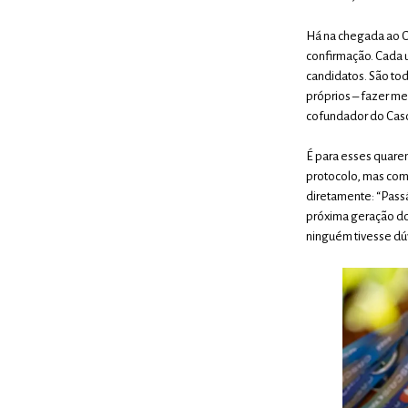
Há na chegada ao Ca
confirmação. Cada 
candidatos. São to
próprios – fazer me
cofundador do Cas
É para esses quare
protocolo, mas com
diretamente: “Passá
próxima geração dos
ninguém tivesse dú