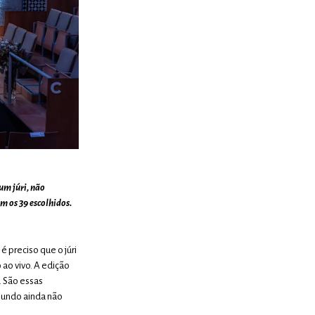
m júri, não
m os 39 escolhidos.
é preciso que o júri
 ao vivo. A edição
. São essas
 mundo ainda não