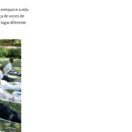
 enriquece a vida
nça de vozes de
 lugar diferente