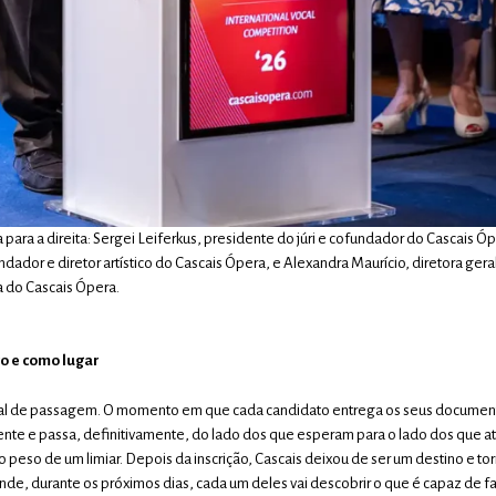
para a direita: Sergei Leiferkus, presidente do júri e cofundador do Cascais Ó
ndador e diretor artístico do Cascais Ópera, e Alexandra Maurício, diretora gera
 do Cascais Ópera.
o e como lugar
ritual de passagem. O momento em que cada candidato entrega os seus documen
nte e passa, definitivamente, do lado dos que esperam para o lado dos que 
o peso de um limiar. Depois da inscrição, Cascais deixou de ser um destino e t
onde, durante os próximos dias, cada um deles vai descobrir o que é capaz de fa