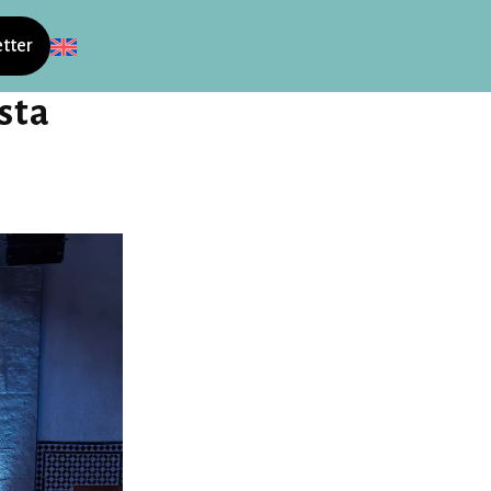
tter
sta