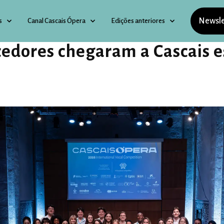
Newsle
s
Canal Cascais Ópera
Edições anteriores
cedores chegaram a Cascais e