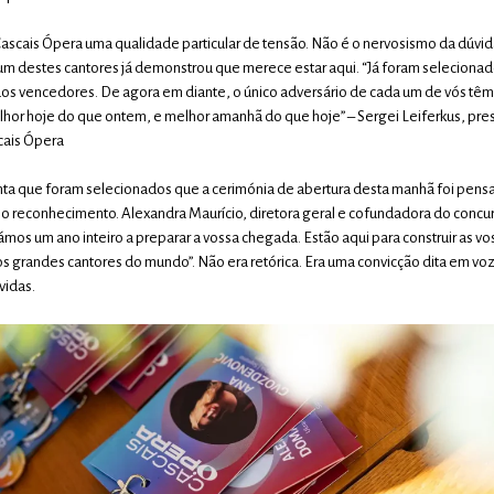
scais Ópera uma qualidade particular de tensão. Não é o nervosismo da dúvida
um destes cantores já demonstrou que merece estar aqui. “Já foram selecionad
dos vencedores. De agora em diante, o único adversário de cada um de vós têm
lhor hoje do que ontem, e melhor amanhã do que hoje” – Sergei Leiferkus, pres
cais Ópera
nta que foram selecionados que a cerimónia de abertura desta manhã foi pen
o reconhecimento. Alexandra Maurício, diretora geral e cofundadora do concur
mos um ano inteiro a preparar a vossa chegada. Estão aqui para construir as vos
 grandes cantores do mundo”. Não era retórica. Era uma convicção dita em voz
vidas.