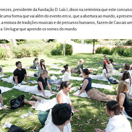
nezes, presidente da Fundação D. Luís I, disse na cerimónia que este concurso
 de uma forma que vai além do evento em si, que a abertura ao mundo, a prese
s, a mistura de tradições musicais e de percursos humanos, fazem de Cascais um
na. Um lugar que aprende os nomes do mundo.