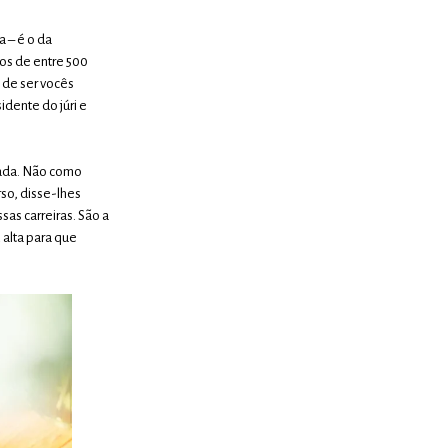
 – é o da
os de entre 500
 de ser vocês
idente do júri e
sada. Não como
so, disse-lhes
sas carreiras. São a
 alta para que