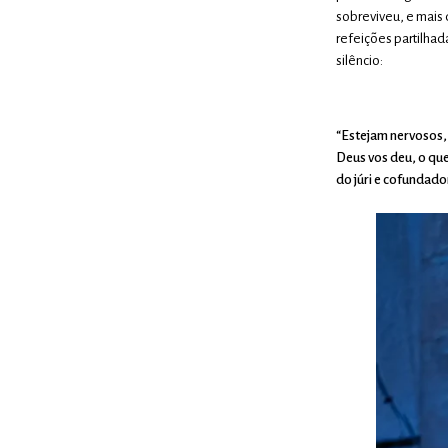
sobreviveu, e mais
refeições partilha
silêncio:
“Estejam nervosos,
Deus vos deu, o que
do júri e cofundado