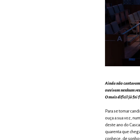
Ainda não cantaram 
ouviram nenhum resu
O mais difícil já foi 
Para se tornar cand
ouça a sua voz, num
deste ano do Cascai
quarenta que chegar
conhece, de sonhos 